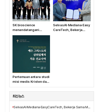
SK bioscience
SelvasAI·Mediana·Easy
menandatangani
CareTech, Bekerja
kontrak produksi alih
Sama Mengembangkan
daya vaksin Ebola MSD
Solusi Bangsal Pintar
dengan anak
Berbasis AI
perusahaannya, IDT
Biologika
Pertemuan antara studi
misi medis Kristen dan
kedokteran integratif,
Terbitnya Buku Baru
'Pelayanan
최신뉴스
Penyembuhan
Tritunggal Yesus
SelvasAI·Mediana·EasyCareTech, Bekerja Sama Mengembangkan Solusi Bangsal Pintar Berbasis AI
Kristus'