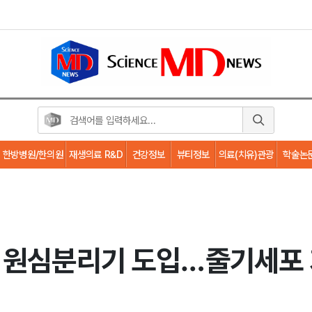
한방병원/한의원
재생의료 R&D
건강정보
뷰티정보
의료(치유)관광
학술논
 원심분리기 도입…줄기세포 