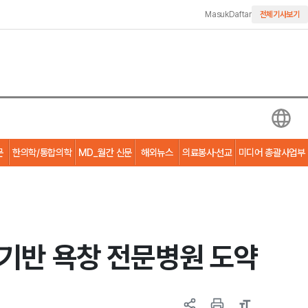
Masuk
Daftar
전체기사보기
문
한의학/통합의학
MD_월간 신문
해외뉴스
의료봉사·선교
미디어 총괄사업부
기반 욕창 전문병원 도약