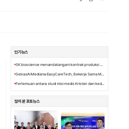
인기뉴스
SK bioscience menandatangani kontrak produksi alih daya vaksin Ebola MSD dengan anak perusahaannya, IDT Biologika
SelvasAI·Mediana·EasyCareTech, Bekerja Sama Mengembangkan Solusi Bangsal Pintar Berbasis AI
Pertemuan antara studi misi medis Kristen dan kedokteran integratif, Terbitnya Buku Baru 'Pelayanan Penyembuhan Tritunggal Yesus Kristus'
많이 본 포토뉴스