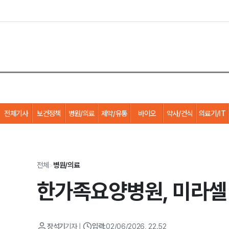
전체기사
보건정책
병원/의료
제약/유통
바이오
약사/건식
의료기/IT
전체
>
병원/의료
한가족요양병원, 미라셀
장석기
기자
|
입력:
02/06/2026, 22.52