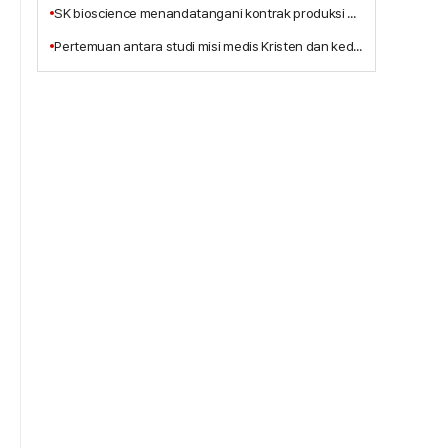
SK bioscience menandatangani kontrak produksi alih daya vaksin Ebola MSD dengan anak perusahaannya, IDT Biologika
Pertemuan antara studi misi medis Kristen dan kedokteran integratif, Terbitnya Buku Baru 'Pelayanan Penyembuhan Tritunggal Yesus Kristus'