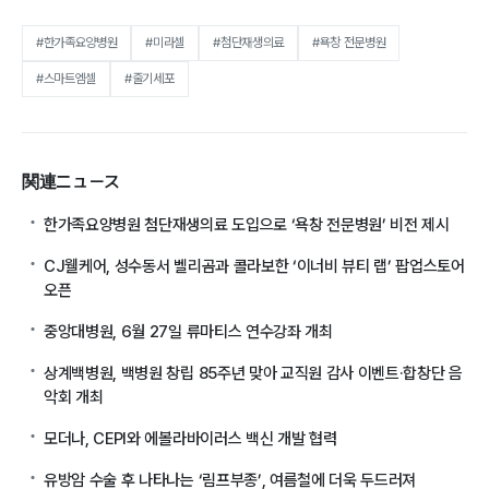
#한가족요양병원
#미라셀
#첨단재생의료
#욕창 전문병원
#스마트엠셀
#줄기세포
関連ニュース
한가족요양병원 첨단재생의료 도입으로 ‘욕창 전문병원’ 비전 제시
CJ웰케어, 성수동서 벨리곰과 콜라보한 ‘이너비 뷰티 랩’ 팝업스토어
오픈
중앙대병원, 6월 27일 류마티스 연수강좌 개최
상계백병원, 백병원 창립 85주년 맞아 교직원 감사 이벤트·합창단 음
악회 개최
모더나, CEPI와 에볼라바이러스 백신 개발 협력
유방암 수술 후 나타나는 ‘림프부종’, 여름철에 더욱 두드러져